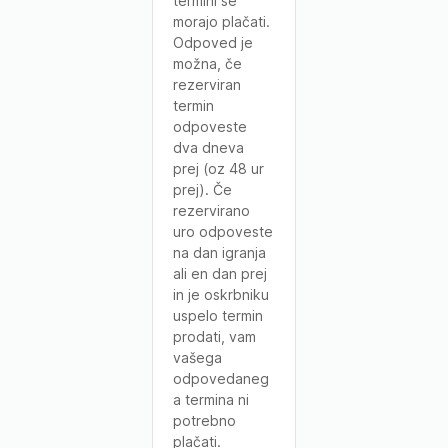
termini se
morajo plačati.
Odpoved je
možna, če
rezerviran
termin
odpoveste
dva dneva
prej (oz 48 ur
prej). Če
rezervirano
uro odpoveste
na dan igranja
ali en dan prej
in je oskrbniku
uspelo termin
prodati, vam
vašega
odpovedaneg
a termina ni
potrebno
plačati.