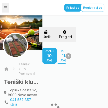
Prijavi se
Registriraj se
Urnik
Pregled
DANES
TOR
SRE
ČET
PET
10.
11.
12.
13.
14
AVG
AVG
AVG
AVG
AV
Teniški
Home
klub
Portovald
Teniški klub Portovald
Topliška cesta 2c,
8000 Novo mesto
041 557 857
(Jiri)